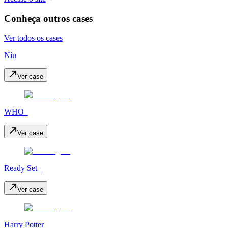
Conheça outros cases
Ver todos os cases
Níu
Ver case
WHO_
Ver case
Ready Set_
Ver case
Harry Potter_