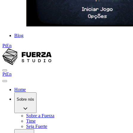
Blog
Pt
En
Pt
En
Home
Sobre nós
Sobre a Fuerza
Time
Seja Fuerte