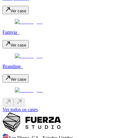
Ver case
Famvia_
Ver case
Branding_
Ver case
Ver todos os cases
San Diego
,
CA
-
Estados Unidos