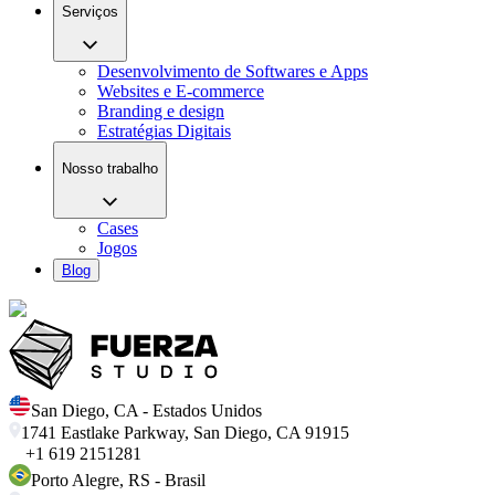
Serviços
Desenvolvimento de Softwares e Apps
Websites e E-commerce
Branding e design
Estratégias Digitais
Nosso trabalho
Cases
Jogos
Blog
San Diego
,
CA
-
Estados Unidos
1741 Eastlake Parkway, San Diego, CA 91915
+1 619 2151281
Porto Alegre
,
RS
-
Brasil