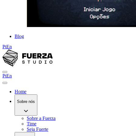
Blog
Pt
En
Pt
En
Home
Sobre nós
Sobre a Fuerza
Time
Seja Fuerte