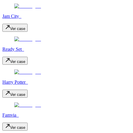
Jam City_
Ver case
Ready Set_
Ver case
Harry Potter_
Ver case
Famvia_
Ver case