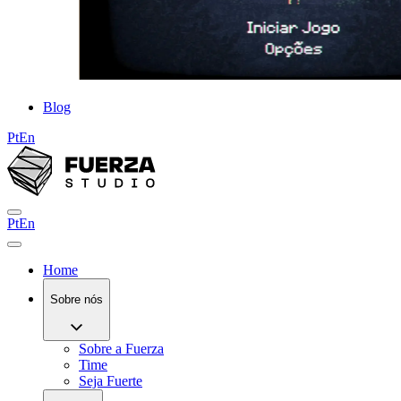
Blog
Pt
En
Pt
En
Home
Sobre nós
Sobre a Fuerza
Time
Seja Fuerte