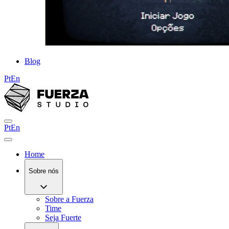
Blog
Pt
En
Pt
En
Home
Sobre nós
Sobre a Fuerza
Time
Seja Fuerte