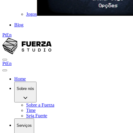
Jogos
Blog
Pt
En
Pt
En
Home
Sobre nós
Sobre a Fuerza
Time
Seja Fuerte
Serviços