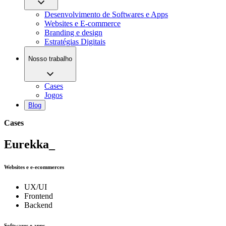
Desenvolvimento de Softwares e Apps
Websites e E-commerce
Branding e design
Estratégias Digitais
Nosso trabalho
Cases
Jogos
Blog
Cases
Eurekka_
Websites e e-ecommerces
UX/UI
Frontend
Backend
Softwares e apps