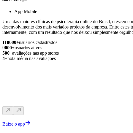
App Mobile
Uma das maiores clínicas de psicoterapia online do Brasil, cresceu con
desenvolvimento dos mais variados projetos da empresa. Entre estes 
internamente, com um resultado que nos deixou simplesmente orgulh
110000
+
usuários cadastrados
9000
+
usuários ativos
500
+
avaliações nas app stores
4
+
nota média nas avaliações
Baixe o app