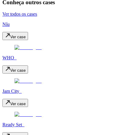
Conheça outros cases
Ver todos os cases
Níu
Ver case
WHO_
Ver case
Jam City_
Ver case
Ready Set_