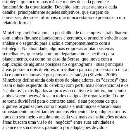
estratégia que ocorre nas mãos e mentes de cada gerente e
funcionário da organização. Deverão, sim, estar atentos a cada
detalhe, principalmente àqueles subjetivos, que surgem de
conversas, decisões informais, que nunca estarão expressos em um
relatório formal.
Mintzberg também aponta a possibilidade das empresas trabalharem
com ambas figuras: planejadores e gerentes, o primeiro voltado para
análise e o segundo para a ação e comprometimento com a
estratégia. Na atualidade, algumas empresas adotam sistemas
semelhantes, quer seja com um departamento específico para
planejamento, ou como no caso da Serasa, que inova com a
duplicação de algumas posições no organograma - suas principais
áreas possuem dois diretores, um voltado para os processos do dia-a-
dia e outro responsável por pensar a estratégia (Silveira, 2006).
Mintzberg define ainda dois tipos de planejadores, os "destros" (que
usam o lado esquerdo do cérebro) com perfil mais convencional e os
"canhotos", mais ligados ao processo criativo e intuitivo, indicando
ambos serem necessários em todos os tipos de organização. O que
se torna duvidável para o contexto atual, é sua proposta de que
algumas organizações como hospitais e instituições educacionais
supostamente prefeririam ter poucos elementos de qualquer um dos
tipos em seu meio - atualmente, cada vez mais as instituições nestas
áreas buscam uma visão de "negócio" entre suas atividades e
alcance de sua missão, passando por adaptações devido a