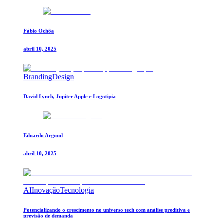
Fábio Ochôa
abril 10, 2025
Branding
Design
David Lynch, Jupiter Apple e Logotipia
Eduardo Argoud
abril 10, 2025
AI
Inovação
Tecnologia
Potencializando o crescimento no universo tech com análise preditiva e
previsão de demanda