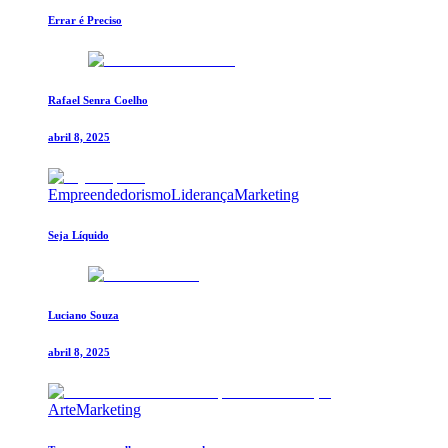
Errar é Preciso
Rafael Senra Coelho
abril 8, 2025
Empreendedorismo
Liderança
Marketing
Seja Líquido
Luciano Souza
abril 8, 2025
Arte
Marketing