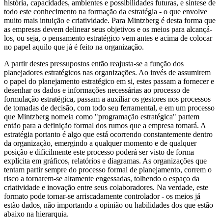
história, capacidades, ambientes e possibilidades futuras, e síntese de
todo este conhecimento na formação da estratégia - o que envolve
muito mais intuição e criatividade. Para Mintzberg é desta forma que
as empresas devem delinear seus objetivos e os meios para alcançá-
los, ou seja, o pensamento estratégico vem antes e acima de colocar
no papel aquilo que já é feito na organização.
A partir destes pressupostos então reajusta-se a função dos
planejadores estratégicos nas organizações. Ao invés de assumirem
o papel do planejamento estratégico em si, estes passam a fornecer e
desenhar os dados e informações necessárias ao processo de
formulação estratégica, passam a auxiliar os gestores nos processos
de tomadas de decisão, com todo seu ferramental, e em um processo
que Mintzberg nomeia como "programação estratégica" partem
então para a definição formal dos rumos que a empresa tomará. A
estratégia portanto é algo que está ocorrendo constantemente dentro
da organização, emergindo a qualquer momento e de qualquer
posição e dificilmente este processo poderá ser visto de forma
explícita em gráficos, relatórios e diagramas. As organizações que
tentam partir sempre do processo formal de planejamento, correm o
risco a tornarem-se altamente engessadas, tolhendo o espaço da
criatividade e inovação entre seus colaboradores. Na verdade, este
formato pode tornar-se arriscadamente controlador - os meios já
estão dados, não importando a opinião ou habilidades dos que estão
abaixo na hierarquia.