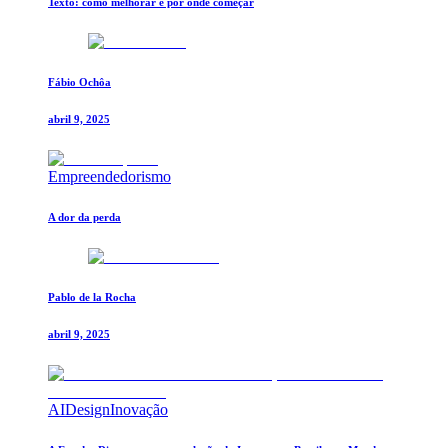
Texto: como melhorar e por onde começar
Fábio Ochôa
abril 9, 2025
Empreendedorismo
A dor da perda
Pablo de la Rocha
abril 9, 2025
AI
Design
Inovação