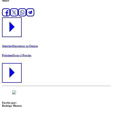
Share
Anterior
Encontrar os Outros
Próximo
Errar é Preciso
Escrito por:
Rodrigo Meurer