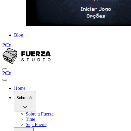
Blog
Pt
En
Pt
En
Home
Sobre nós
Sobre a Fuerza
Time
Seja Fuerte