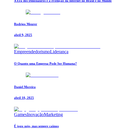
A Era dos Dinossauros e a evolução da Internet no Brasil e no Mundo
Rodrigo Meurer
abril 9, 2025
Empreendedorismo
Liderança
O Quanto uma Empresa Pode Ser Humana?
Daniel Moreira
abril 10, 2025
Games
Inovação
Marketing
É jogo sujo, mas sempre caímos