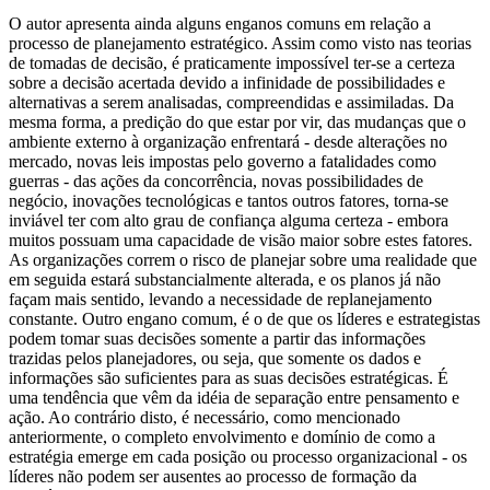
O autor apresenta ainda alguns enganos comuns em relação a
processo de planejamento estratégico. Assim como visto nas teorias
de tomadas de decisão, é praticamente impossível ter-se a certeza
sobre a decisão acertada devido a infinidade de possibilidades e
alternativas a serem analisadas, compreendidas e assimiladas. Da
mesma forma, a predição do que estar por vir, das mudanças que o
ambiente externo à organização enfrentará - desde alterações no
mercado, novas leis impostas pelo governo a fatalidades como
guerras - das ações da concorrência, novas possibilidades de
negócio, inovações tecnológicas e tantos outros fatores, torna-se
inviável ter com alto grau de confiança alguma certeza - embora
muitos possuam uma capacidade de visão maior sobre estes fatores.
As organizações correm o risco de planejar sobre uma realidade que
em seguida estará substancialmente alterada, e os planos já não
façam mais sentido, levando a necessidade de replanejamento
constante. Outro engano comum, é o de que os líderes e estrategistas
podem tomar suas decisões somente a partir das informações
trazidas pelos planejadores, ou seja, que somente os dados e
informações são suficientes para as suas decisões estratégicas. É
uma tendência que vêm da idéia de separação entre pensamento e
ação. Ao contrário disto, é necessário, como mencionado
anteriormente, o completo envolvimento e domínio de como a
estratégia emerge em cada posição ou processo organizacional - os
líderes não podem ser ausentes ao processo de formação da