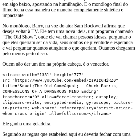
em algo baixo, apostando na humilhação. E o monólogo final do
filme fecha essa maneira de maneira completamente sintética e
impactante.
No monólogo, Barry, na voz do ator Sam Rockwell afirma que
deseja voltar à TV. Ele tem uma nova ideia, um programa chamado
“The Old Show”, onde ele vai chamar pessoas idosas, perguntar o
que eles queriam ser da vida, seus sonhos de juventude e esperança
e vai perguntar quantos atingiram o que queriam. Quantos chegaram
pelo menos perto disso.
Quem não der um tiro na própria cabeça, é o vencedor.
<iframe width="1381" height="777"
src="https://www.youtube.com/embed/zsPIzuHiRZ0"
title="&quot;The Old Game&quot; - Chuck Barris,
CONFESSIONS OF A DANGEROUS MIND Ending"
frameborder="0" allow="accelerometer; autoplay;
clipboard-write; encrypted-media; gyroscope; picture-
in-picture; web-share" referrerpolicy="strict-origin-
when-cross-origin" allowfullscreen></iframe>
Ele ganha uma geladeira.
Seguindo as regras que estabeleci aqui eu deveria fechar com uma