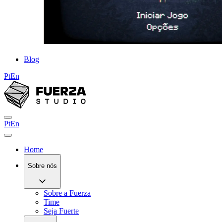
Blog
Pt
En
Pt
En
Home
Sobre nós
Sobre a Fuerza
Time
Seja Fuerte