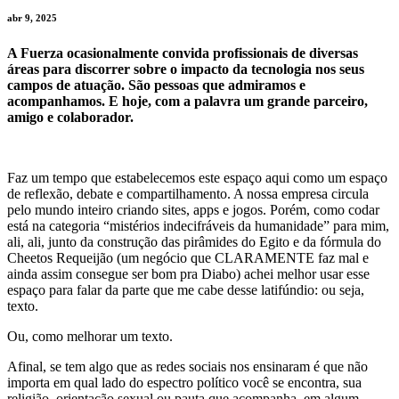
abr 9, 2025
A Fuerza ocasionalmente convida profissionais de diversas
áreas para discorrer sobre o impacto da tecnologia nos seus
campos de atuação. São pessoas que admiramos e
acompanhamos. E hoje, com a palavra um grande parceiro,
amigo e colaborador.
Faz um tempo que estabelecemos este espaço aqui como um espaço
de reflexão, debate e compartilhamento. A nossa empresa circula
pelo mundo inteiro criando sites, apps e jogos. Porém, como codar
está na categoria “mistérios indecifráveis da humanidade” para mim,
ali, ali, junto da construção das pirâmides do Egito e da fórmula do
Cheetos Requeijão (um negócio que CLARAMENTE faz mal e
ainda assim consegue ser bom pra Diabo) achei melhor usar esse
espaço para falar da parte que me cabe desse latifúndio: ou seja,
texto.
Ou, como melhorar um texto.
Afinal, se tem algo que as redes sociais nos ensinaram é que não
importa em qual lado do espectro político você se encontra, sua
religião, orientação sexual ou pauta que acompanha, em algum