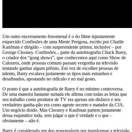
Um outro encerramento fenomenal é o do filme injustamente
esquecido Confissões de uma Mente Perigosa, escrito por Charlie
Kaufman e dirigido – com surpreendente primor, inclusive – por
George Clooney. Confissões... parte da autobiografia Chuck Barry,
o criador dos “gong shows”, que conhecemos aqui como Show de
Calouros, onde pessoas comuns passam vergonha na televisão
tentando ganhar algum prêmio. Em vez de escolher pessoas de
talento, Barry escalava justamente os tipos mais estranhos e
desafinados, apostando no ridículo e no mal gosto.
O ponto é que a autobiografia de Barry é no mínimo controversa.
De uma maneira bastante surtada ele afirma com todas as letras que
seu trabalho como produtor de TV era apenas um disfarce e seu
verdadeiro ganha-pão era como agente secreto e matador da CIA.
Um negócio doido. Mas Clooney e Kaufman partem justamente
dessa esquisitice toda, sem julgar o que é verdade e o que –
obviamente – não é.
Barry é considerado um dos responsáveis por transformar a televisão