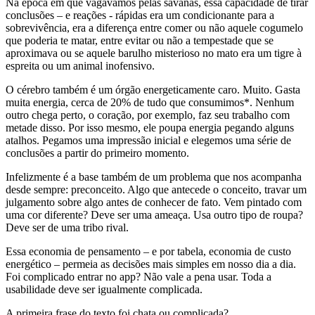
Na época em que vagávamos pelas savanas, essa capacidade de tirar
conclusões – e reações - rápidas era um condicionante para a
sobrevivência, era a diferença entre comer ou não aquele cogumelo
que poderia te matar, entre evitar ou não a tempestade que se
aproximava ou se aquele barulho misterioso no mato era um tigre à
espreita ou um animal inofensivo.
O cérebro também é um órgão energeticamente caro. Muito. Gasta
muita energia, cerca de 20% de tudo que consumimos*. Nenhum
outro chega perto, o coração, por exemplo, faz seu trabalho com
metade disso. Por isso mesmo, ele poupa energia pegando alguns
atalhos. Pegamos uma impressão inicial e elegemos uma série de
conclusões a partir do primeiro momento.
Infelizmente é a base também de um problema que nos acompanha
desde sempre: preconceito. Algo que antecede o conceito, travar um
julgamento sobre algo antes de conhecer de fato. Vem pintado com
uma cor diferente? Deve ser uma ameaça. Usa outro tipo de roupa?
Deve ser de uma tribo rival.
Essa economia de pensamento – e por tabela, economia de custo
energético – permeia as decisões mais simples em nosso dia a dia.
Foi complicado entrar no app? Não vale a pena usar. Toda a
usabilidade deve ser igualmente complicada.
A primeira frase do texto foi chata ou complicada?