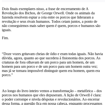
Dois finais exemplares nisso, a frase de encerramento de A
Revolução dos Bichos, de George Orwell. Onde os animais da
fazenda resolvem espiar a ceia entre os porcos que lideraram a
revolução e seus rivais humanos. Todos ceiam juntos, a ponto de
não conseguirmos mais saber quem é quem, porcos e humanos são
iguais.
Fim.
“Doze vozes gritavam cheias de ódio e eram todas iguais. Não havia
dúvida, agora, quanto ao que sucedera à fisionomia dos porcos. As
criaturas de fora olhavam de um porco para um homem, de um
homem para um porco e de um porco para um homem outra vez;
mas já se tornara impossível distinguir quem era homem, quem era
porco.”
Ao longo do livro inteiro vemos a transformação – metafórica – dos
porcos nos humanos que eles depuseram. A lição de Orwell é clara:
o poder corrompe e nivela déspotas e revolucionários. Ao encerrar
dessa forma, a questão fica em nossa cabeça, enquanto processamos