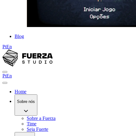
Blog
Pt
En
Pt
En
Home
Sobre nós
Sobre a Fuerza
Time
Seja Fuerte