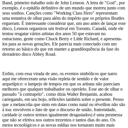
Band
, primeiro trabalho solo de John Lennon. A letra de "God", por
exemplo, é o epitáfio definitivo de um mundo que morreu junto com
seus sonhos. Canções como "Working Class Hero" representam
uma tentativa de olhar para além do império que os próprios Beatles
ergueram. É interessante considerar que, um ano antes de lançar esse
disco, Lennon organizou um festival em Toronto, Canadá, onde ele
tentou resgatar vários artistas dos anos 50 que estavam no
ostracismo, gente como Chuck Berry e Little Richard, e apresenta-
los para as novas gerações. Ele parecia mais conectado com um
retorno ao básico do que em manter a grandiloquência da fase do
derradeiro disco
Abbey Road
.
Enfim, com essa virada de ano, os eventos simbólicos que narro
aqui me ofereceram uma visão repleta de sentido e de valor
arquetípico: o lampejo de tempos em que os artistas não pareciam
melhores que qualquer trabalhador ou operário. Esse ato de olhar o
passado "à contrapelo", como dizia Walter Benjamin, acabou
carregando, em seu bojo, reflexões também sobre o presente. Penso
que a melancolia que sinto em datas como natal ou réveillon não são
à toa: envolvem o fato de que o discurso de união, fraternidade,
caridade (e outros termos igualmente desgastados) é uma promessa
que não se efetiva nos outros trezentos e tantos dias do ano. Os
meios tecnológicos e as novas mídias nos tornaram muito mais