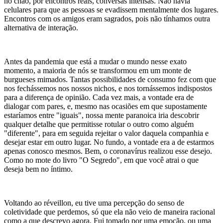
no chão, por encontros reais, conversas intensas. Não havia
celulares para que as pessoas se evadissem mentalmente dos lugares.
Encontros com os amigos eram sagrados, pois não tínhamos outra
alternativa de interação.
Antes da pandemia que está a mudar o mundo nesse exato
momento, a maioria de nós se transformou em um monte de
burgueses mimados. Tantas possibilidades de consumo fez com que
nos fechássemos nos nossos nichos, e nos tornássemos indispostos
para a diferença de opinião. Cada vez mais, a vontade era de
dialogar com pares, e, mesmo nas ocasiões em que supostamente
estaríamos entre "iguais", nossa mente paranoica iria descobrir
qualquer detalhe que permitisse rotular o outro como alguém
"diferente", para em seguida rejeitar o valor daquela companhia e
desejar estar em outro lugar. No fundo, a vontade era a de estarmos
apenas conosco mesmos. Bem, o coronavírus realizou esse desejo.
Como no mote do livro "O Segredo", em que você atrai o que
deseja bem no íntimo.
Voltando ao réveillon, eu tive uma percepção do senso de
coletividade que perdemos, só que ela não veio de maneira racional
como a que descrevo agora. Fui tomado por uma emoção, ou uma