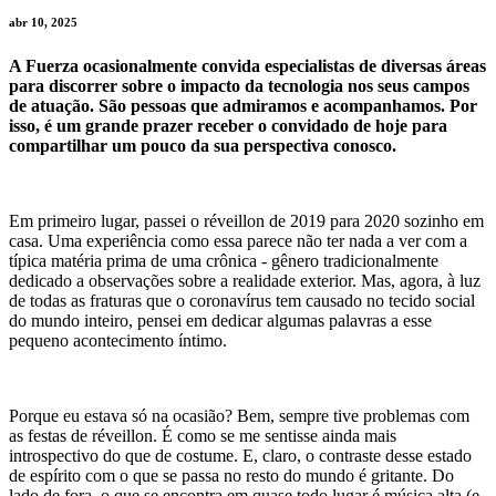
abr 10, 2025
A Fuerza ocasionalmente convida especialistas de diversas áreas
para discorrer sobre o impacto da tecnologia nos seus campos
de atuação. São pessoas que admiramos e acompanhamos. Por
isso, é um grande prazer receber o convidado de hoje para
compartilhar um pouco da sua perspectiva conosco.
Em primeiro lugar, passei o réveillon de 2019 para 2020 sozinho em
casa. Uma experiência como essa parece não ter nada a ver com a
típica matéria prima de uma crônica - gênero tradicionalmente
dedicado a observações sobre a realidade exterior. Mas, agora, à luz
de todas as fraturas que o coronavírus tem causado no tecido social
do mundo inteiro, pensei em dedicar algumas palavras a esse
pequeno acontecimento íntimo.
Porque eu estava só na ocasião? Bem, sempre tive problemas com
as festas de réveillon. É como se me sentisse ainda mais
introspectivo do que de costume. E, claro, o contraste desse estado
de espírito com o que se passa no resto do mundo é gritante. Do
lado de fora, o que se encontra em quase todo lugar é música alta (e