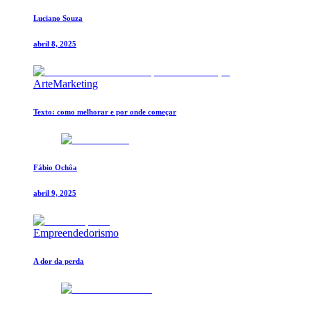
Luciano Souza
abril 8, 2025
Arte
Marketing
Texto: como melhorar e por onde começar
Fábio Ochôa
abril 9, 2025
Empreendedorismo
A dor da perda