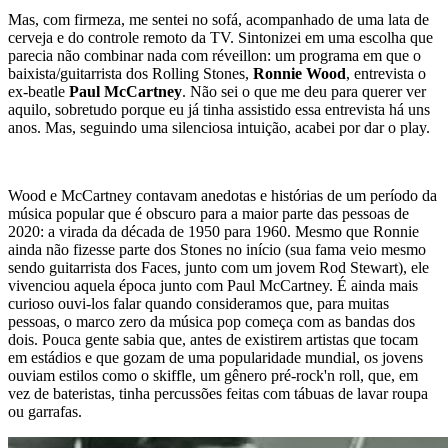
Mas, com firmeza, me sentei no sofá, acompanhado de uma lata de
cerveja e do controle remoto da TV. Sintonizei em uma escolha que
parecia não combinar nada com réveillon: um programa em que o
baixista/guitarrista dos Rolling Stones,
Ronnie Wood
, entrevista o
ex-beatle
Paul McCartney
. Não sei o que me deu para querer ver
aquilo, sobretudo porque eu já tinha assistido essa entrevista há uns
anos. Mas, seguindo uma silenciosa intuição, acabei por dar o play.
Wood e McCartney contavam anedotas e histórias de um período da
música popular que é obscuro para a maior parte das pessoas de
2020: a virada da década de 1950 para 1960. Mesmo que Ronnie
ainda não fizesse parte dos Stones no início (sua fama veio mesmo
sendo guitarrista dos Faces, junto com um jovem Rod Stewart), ele
vivenciou aquela época junto com Paul McCartney. É ainda mais
curioso ouvi-los falar quando consideramos que, para muitas
pessoas, o marco zero da música pop começa com as bandas dos
dois. Pouca gente sabia que, antes de existirem artistas que tocam
em estádios e que gozam de uma popularidade mundial, os jovens
ouviam estilos como o
skiffle
, um gênero pré-rock'n roll, que, em
vez de bateristas, tinha percussões feitas com tábuas de lavar roupa
ou garrafas.