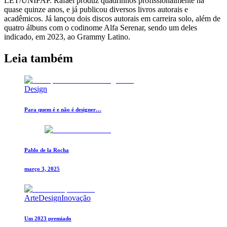
LET/UNIFAP. Rafael produz quadrinhos profissionalmente há
quase quinze anos, e já publicou diversos livros autorais e
acadêmicos. Já lançou dois discos autorais em carreira solo, além de
quatro álbuns com o codinome Alfa Serenar, sendo um deles
indicado, em 2023, ao Grammy Latino.
Leia também
Design
Para quem é e não é designer…
Pablo de la Rocha
março 3, 2025
Arte
Design
Inovação
Um 2023 premiado