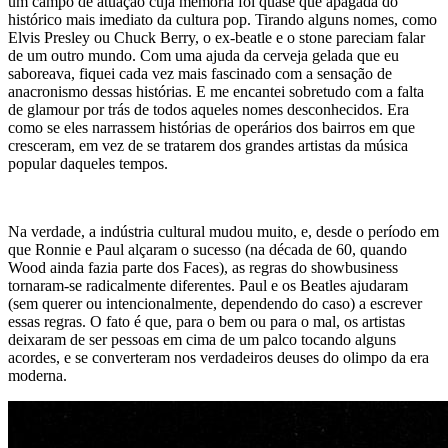
um campo de atuação cuja memória foi quase que apagada do
histórico mais imediato da cultura pop. Tirando alguns nomes, como
Elvis Presley ou Chuck Berry, o ex-beatle e o stone pareciam falar
de um outro mundo. Com uma ajuda da cerveja gelada que eu
saboreava, fiquei cada vez mais fascinado com a sensação de
anacronismo dessas histórias. E me encantei sobretudo com a falta
de glamour por trás de todos aqueles nomes desconhecidos. Era
como se eles narrassem histórias de operários dos bairros em que
cresceram, em vez de se tratarem dos grandes artistas da música
popular daqueles tempos.
Na verdade, a indústria cultural mudou muito, e, desde o período em
que Ronnie e Paul alçaram o sucesso (na década de 60, quando
Wood ainda fazia parte dos Faces), as regras do
showbusiness
tornaram-se radicalmente diferentes. Paul e os Beatles ajudaram
(sem querer ou intencionalmente, dependendo do caso) a escrever
essas regras. O fato é que, para o bem ou para o mal, os artistas
deixaram de ser pessoas em cima de um palco tocando alguns
acordes, e se converteram nos verdadeiros deuses do olimpo da era
moderna.