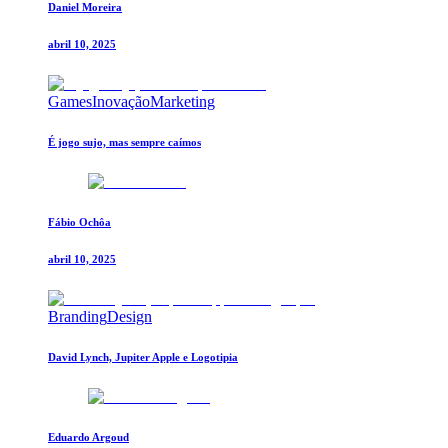
Daniel Moreira
abril 10, 2025
Games
Inovação
Marketing
É jogo sujo, mas sempre caímos
Fábio Ochôa
abril 10, 2025
Branding
Design
David Lynch, Jupiter Apple e Logotipia
Eduardo Argoud