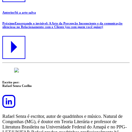
Anterior
Só a arte salva
Próximo
Enxergando o invisível: A Arte da Percepção Inconsciente e da comunicação
silenciosa no Relacionamento com o Cliente (ou com quem você quiser)
Escrito por:
Rafael Senra Coelho
Rafael Senra é escritor, autor de quadrinhos e músico. Natural de
Congonhas (MG), é doutor em Teoria Literária e professor de
Literatura Brasileira na Universidade Federal do Amapá e no PPG-